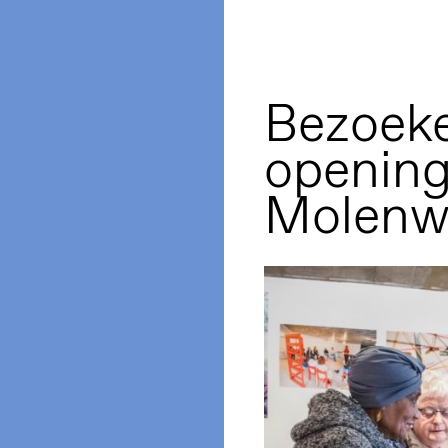
Bezoeke
opening
Molenw