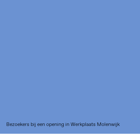
Framer Framed
Oranje-Vrijstaatkade 71
1093 KS Amsterdam
---
Framer Framed Noord
Zuideinde 369
1035 PE Amsterdam
Bezoekers bij een opening in Werkplaats Molenwijk