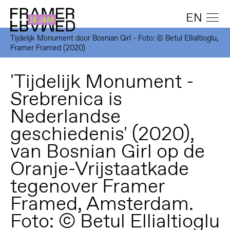
EN
Tijdelijk Monument door Bosnian Girl - Foto: © Betul Ellialtioglu,
Framer Framed (2020)
'Tijdelijk Monument -
Srebrenica is
Nederlandse
geschiedenis' (2020),
van Bosnian Girl op de
Oranje-Vrijstaatkade
tegenover Framer
Framed, Amsterdam.
Foto: © Betul Ellialtioglu