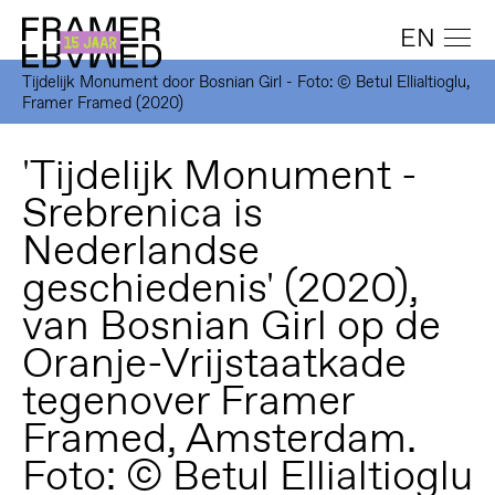
EN
Tijdelijk Monument door Bosnian Girl - Foto: © Betul Ellialtioglu,
Framer Framed (2020)
'Tijdelijk Monument -
Srebrenica is
Nederlandse
geschiedenis' (2020),
van Bosnian Girl op de
Oranje-Vrijstaatkade
tegenover Framer
Framed, Amsterdam.
Foto: © Betul Ellialtioglu