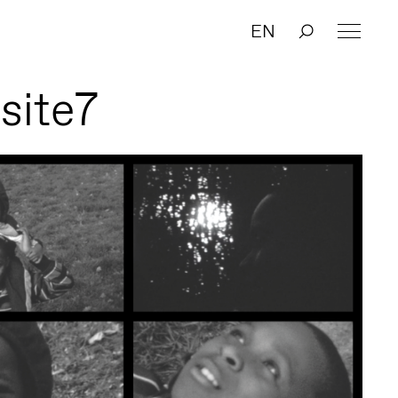
EN
site7