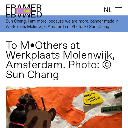
NL
Sun Chang, I am more, because we are more, banner made in
Werkplaats Molenwijk, Amsterdam. Photo: © Sun Chang
To M•Others at
Werkplaats Molenwijk,
Amsterdam. Photo: ©
Sun Chang