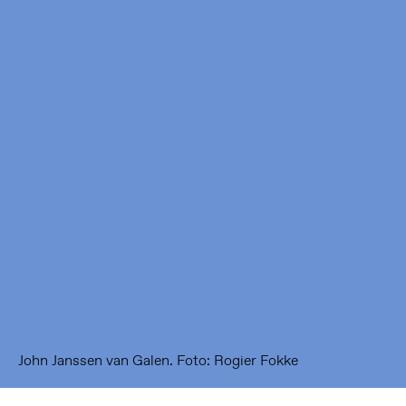
Framer Framed
Oranje-Vrijstaatkade 71
1093 KS Amsterdam
---
Framer Framed Noord
Zuideinde 369
1035 PE Amsterdam
John Janssen van Galen. Foto: Rogier Fokke