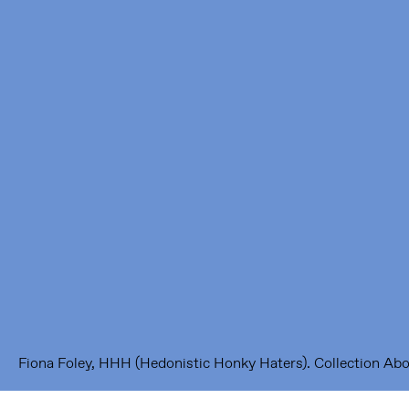
Framer Framed
Oranje-Vrijstaatkade 71
1093 KS Amsterdam
---
Framer Framed Noord
Zuideinde 369
1035 PE Amsterdam
Fiona Foley, HHH (Hedonistic Honky Haters). Collection Ab