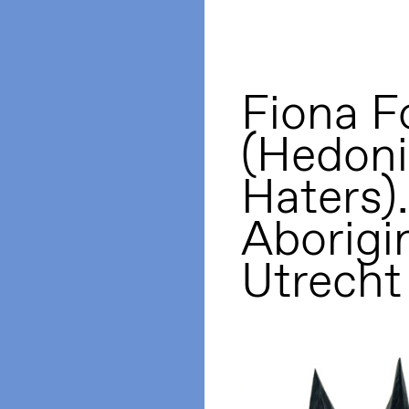
Fiona F
(Hedoni
Haters).
Aborigi
Utrecht