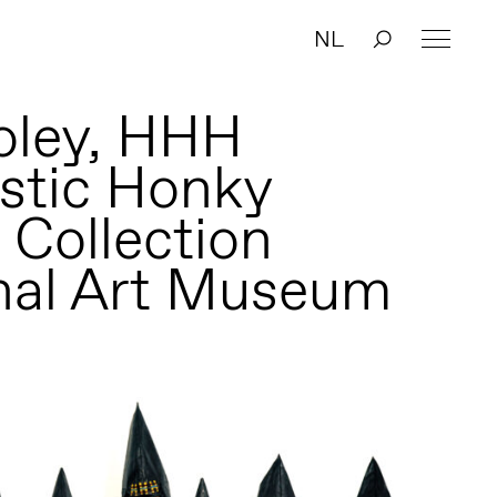
NL
oley, HHH
stic Honky
 Collection
nal Art Museum