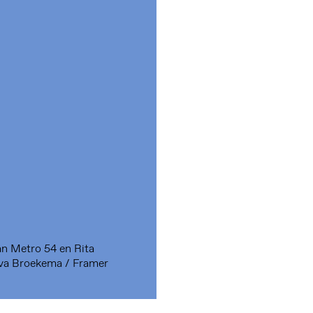
van Metro 54 en Rita
va Broekema / Framer