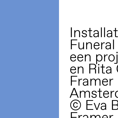
Installa
Funeral 
een pro
en Rita
Framer
Amsterd
© Eva 
Framer