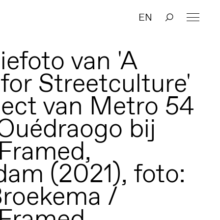
EN
tiefoto van 'A
for Streetculture'
ject van Metro 54
 Ouédraogo bij
 Framed,
am (2021), foto:
Broekema /
 Framed.