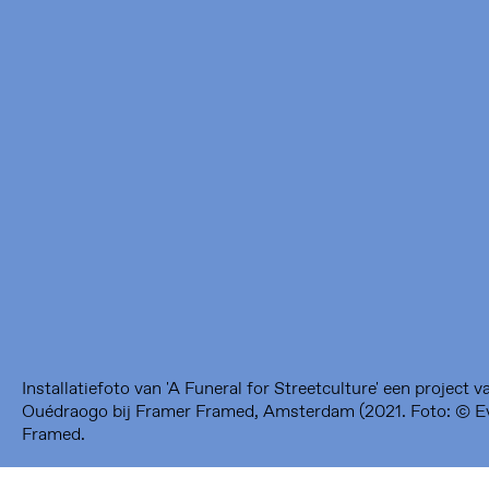
Framer Framed
Oranje-Vrijstaatkade 71
1093 KS Amsterdam
---
Framer Framed Noord
Zuideinde 369
1035 PE Amsterdam
Installatiefoto van 'A Funeral for Streetculture' een project 
Ouédraogo bij Framer Framed, Amsterdam (2021. Foto: © E
Framed.