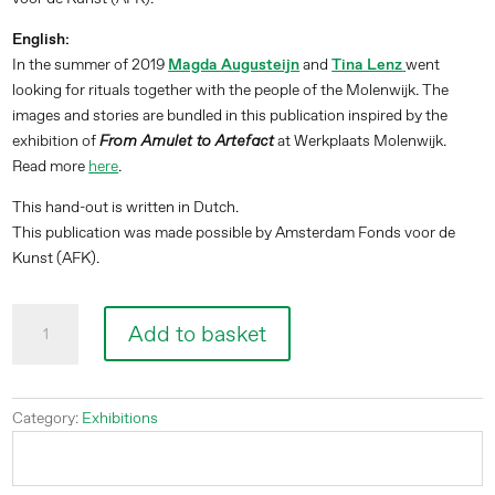
English:
In the summer of 2019
Magda Augusteijn
and
Tina Lenz
went
looking for rituals together with the people of the Molenwijk. The
images and stories are bundled in this publication inspired by the
exhibition of
at Werkplaats Molenwijk.
From Amulet to Artefact
Read more
here
.
This hand-out is written in Dutch.
This publication was made possible by Amsterdam Fonds voor de
Kunst (AFK).
Van
Add to basket
Amulet
tot
Artefact
quantity
Category:
Exhibitions