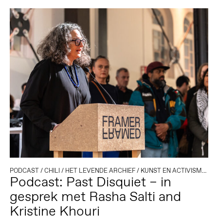
PODCAST
/
CHILI
/
HET LEVENDE ARCHIEF
/
KUNST EN ACTIVISME
/
P
Podcast: Past Disquiet – in
gesprek met Rasha Salti and
Kristine Khouri